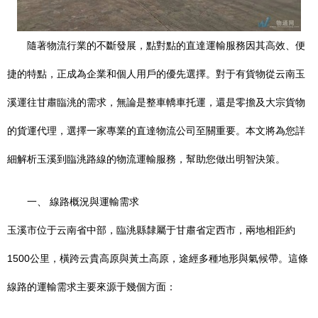
隨著物流行業的不斷發展，點對點的直達運輸服務因其高效、便
捷的特點，正成為企業和個人用戶的優先選擇。對于有貨物從云南玉
溪運往甘肅臨洮的需求，無論是整車轎車托運，還是零擔及大宗貨物
的貨運代理，選擇一家專業的直達物流公司至關重要。本文將為您詳
細解析玉溪到臨洮路線的物流運輸服務，幫助您做出明智決策。
一、 線路概況與運輸需求
玉溪市位于云南省中部，臨洮縣隸屬于甘肅省定西市，兩地相距約
1500公里，橫跨云貴高原與黃土高原，途經多種地形與氣候帶。這條
線路的運輸需求主要來源于幾個方面：