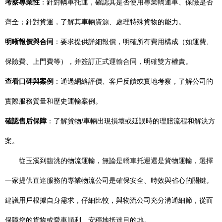
考察專業性
：針對轎車托運，確認其是否使用專業轎運車、保險是否
齊全；針對貨運，了解其車輛資源、處理特殊貨物的能力。
明晰報價與合同
：要求提供詳細報價，明確所有費用構成（如運費、
保險費、上門費等），并簽訂正式運輸合同，明確雙方權責。
查看口碑與案例
：通過網絡評價、客戶反饋或實地考察，了解公司的
實際服務質量和歷史運輸案例。
確認售后保障
：了解貨物/車輛出現損壞或延誤時的理賠流程和解決方
案。
從玉溪到臨洮的物流運輸，無論是轎車托運還是貨物運輸，選擇
一家提供直達服務的專業物流公司是確保安全、時效與省心的關鍵。
建議用戶根據自身需求，仔細比較，與物流公司充分溝通細節，從而
保障您的貨物或愛車順利、安穩地抵達目的地。