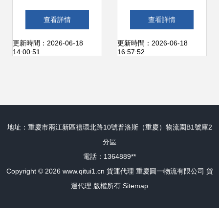
到美國的指南與物
FEDEX國際快遞一
查看詳情
查看詳情
流解答
級代理 為何浙江金
更新時間：2026-06-18
更新時間：2026-06-18
14:00:51
16:57:52
裕是可靠選擇
地址：重慶市兩江新區禮環北路10號普洛斯（重慶）物流園B1號庫2
分區
電話：1364889**
Copyright © 2026
www.qitui1.cn
貨運代理
重慶圓一物流有限公司
貨
運代理
版權所有
Sitemap