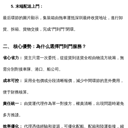
5. 末端配送上門：
最后環節的圖片顯示，集裝箱由拖車運抵深圳最終收貨地址，進行卸
貨、拆箱、貨物交接，完成“門到門”閉環。
二、 核心優勢：為什么選擇門到門服務？
省心省力：
貨主只需一次委托，從提貨到送貨全程由物流方統籌，無
需分別對接車隊、港口、船公司。
成本可控：
采用全包價或分段清晰報價，減少中間環節的意外費用，
便于財務核算。
責任統一：
由貨運代理作為單一對接方，權責清晰，出現問題時避免
多方推諉。
效率優化：
代理憑借經驗和資源，可優化配船、配箱和陸運銜接，縮