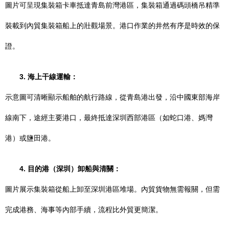
圖片可呈現集裝箱卡車抵達青島前灣港區，集裝箱通過碼頭橋吊精準
裝載到內貿集裝箱船上的壯觀場景。港口作業的井然有序是時效的保
證。
3. 海上干線運輸：
示意圖可清晰顯示船舶的航行路線，從青島港出發，沿中國東部海岸
線南下，途經主要港口，最終抵達深圳西部港區（如蛇口港、媽灣
港）或鹽田港。
4. 目的港（深圳）卸船與清關：
圖片展示集裝箱從船上卸至深圳港區堆場。內貿貨物無需報關，但需
完成港務、海事等內部手續，流程比外貿更簡潔。