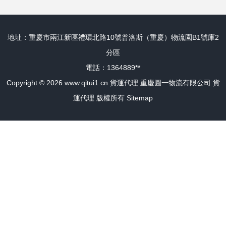
地址：重慶市兩江新區禮環北路10號普洛斯（重慶）物流園B1號庫2
分區
電話：1364889**
Copyright © 2026
www.qitui1.cn
貨運代理
重慶圓一物流有限公司
貨
運代理
版權所有
Sitemap