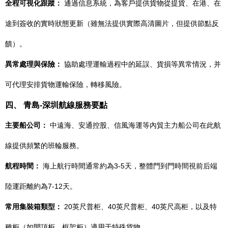
全程可視化跟蹤：
通過信息系統，為客戶提供貨物從提貨、在港、在
途到簽收的實時狀態更新（雖無法提供實際高清圖片，但提供節點反
饋）。
異常處理與保險：
協助處理運輸過程中的延誤、貨損等異常情況，并
可代理安排貨物運輸保險，轉移風險。
四、 青島-深圳航線服務要點
主要船公司：
中遠海、安通控股、信風海運等內貿主力船公司在此航
線提供頻繁的班輪服務。
航程時間：
海上航行時間通常約為3-5天，整體門到門時間視前后端
陸運距離約為7-12天。
常用集裝箱類型：
20英尺普柜、40英尺普柜、40英尺高柜，以及特
種柜（如開頂柜、框架柜）適用于特殊貨物。