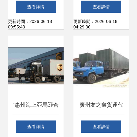
握要點，打造無敵
報關報檢全攻略
查看詳情
查看詳情
品牌
——打破貿易壁壘
更新時間：2026-06-18
更新時間：2026-06-18
09:55:43
04:29:36
的撒手锏
“惠州海上亞馬遜倉
廣州友之鑫貨運代
儲無縫貨代B/O類
理 專業寵物狗狗空
查看詳情
查看詳情